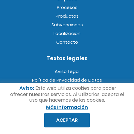
Procesos
Productos
Subvenciones
Localización
Contacto
Textos legales
Aviso Legal
Política de Privacidad de Datos
Aviso:
Esta web utiliza cookies para poder
Política de Cookies
ofrecer nuestros servicios. Al utilizarlos, acepta el
Condiciones generales de venta
uso que hacemos de las cookies.
Más Información
lauraplastic.com
© 2019 - Crea tu sitio web con
ACEPTAR
edina.es